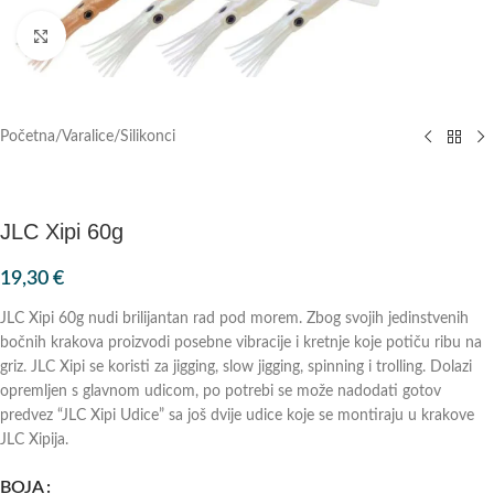
Klik za povećanje
Početna
/
Varalice
/
Silikonci
JLC Xipi 60g
19,30
€
JLC Xipi 60g nudi brilijantan rad pod morem. Zbog svojih jedinstvenih
bočnih krakova proizvodi posebne vibracije i kretnje koje potiču ribu na
griz. JLC Xipi se koristi za jigging, slow jigging, spinning i trolling. Dolazi
opremljen s glavnom udicom, po potrebi se može nadodati gotov
predvez “JLC Xipi Udice” sa još dvije udice koje se montiraju u krakove
JLC Xipija.
BOJA