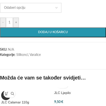
-
+
DODAJ U KOŠARICU
SKU:
N/A
Kategorije:
Silikonci
,
Varalice
Možda će vam se također svidjeti…
JLC Ljepilo
-30%
JLC Calamar 110g
9,50
€