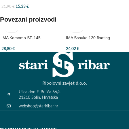
15,33
€
21,90
€
Povezani proizvodi
IMA Komomo SF-145
IMA Sasuke 120 floating
28,80
€
24,02
€
Ribolovni zavjet d.o.o.
Ulica don F. Bulića 66/a
21210 Solin, Hrvatska
webshop@stariribar.hr