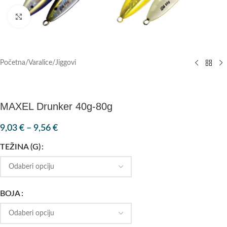
Klik za povećanje
Početna
/
Varalice
/
Jiggovi
MAXEL Drunker 40g-80g
9,03
€
–
9,56
€
TEŽINA (G)
BOJA