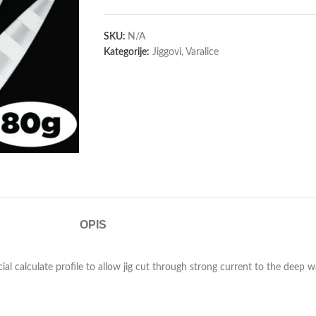
SKU:
N/A
Kategorije:
Jiggovi
,
Varalice
OPIS
al calculate profile to allow jig cut through strong current to the deep w