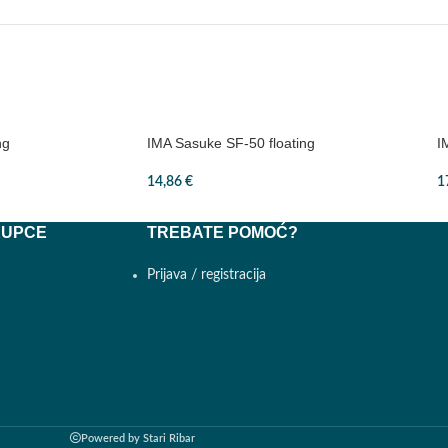
ng
IMA Sasuke SF-50 floating
I
14,86
€
1
KUPCE
TREBATE POMOĆ?
Prijava / registracija
Powered by
Stari Ribar