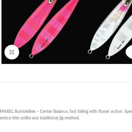
Klik za povećanje
MAXEL BumbleBee – Center Balance, fast falling with flutter action. Speci
entice bite unlike any traditional jig method.