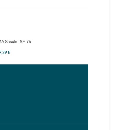
MA Sasuke SF-75
IMA Sasuke SS-95
7,39
€
20,31
€