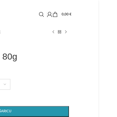
0,00
€
g
 80g
ŠARICU