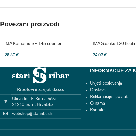
Povezani proizvodi
IMA Komomo SF-145 counter
IMA Sasuke 120 floati
28,80
€
24,02
€
INFORMACIJE ZA 
Uvjeti poslovanja
Ribolovni zavjet d.o.o.
Dostava
Reklamacije i povrati
Ulica don F. Bulića 66/a
O nama
21210 Solin, Hrvatska
Kontakt
webshop@stariribar.hr