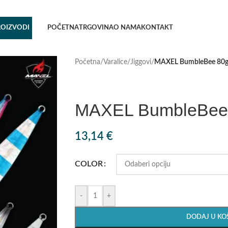
ROIZVODI
POČETNA
TRGOVINA
O NAMA
KONTAKT
Početna
/
Varalice
/
Jiggovi
/
MAXEL BumbleBee 80
MAXEL BumbleBee
13,14
€
COLOR
-
+
DODAJ U KO