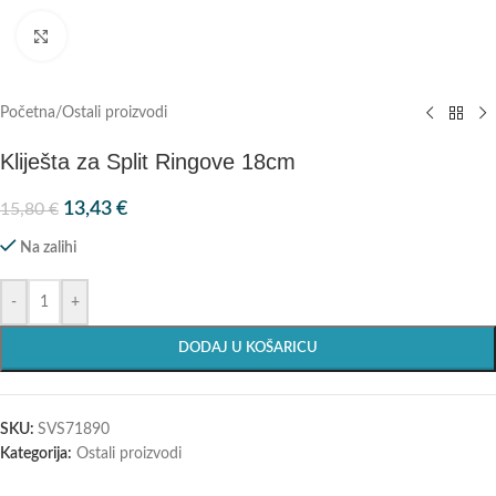
Klik za povećanje
Početna
/
Ostali proizvodi
Kliješta za Split Ringove 18cm
13,43
€
15,80
€
Na zalihi
-
+
DODAJ U KOŠARICU
SKU:
SVS71890
Kategorija:
Ostali proizvodi