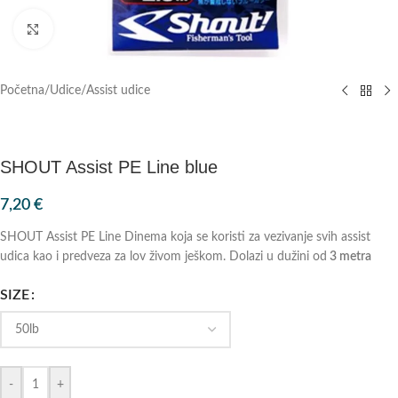
Klik za povećanje
Početna
/
Udice
/
Assist udice
SHOUT Assist PE Line blue
7,20
€
SHOUT Assist PE Line Dinema koja se koristi za vezivanje svih assist
udica kao i predveza za lov živom ješkom. Dolazi u dužini od
3 metra
SIZE
-
+