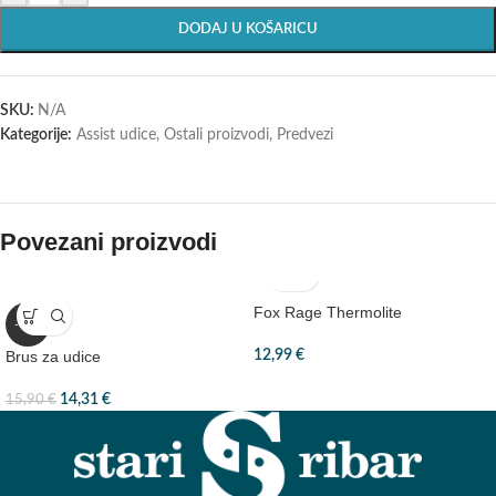
DODAJ U KOŠARICU
SKU:
N/A
Kategorije:
Assist udice
,
Ostali proizvodi
,
Predvezi
Povezani proizvodi
Fox Rage Thermolite
-10%
Brus za udice
12,99
€
14,31
€
15,90
€