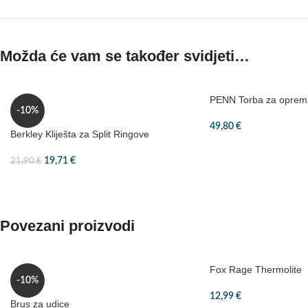
Možda će vam se također svidjeti…
PENN Torba za oprem
-10%
49,80
€
Berkley Kliješta za Split Ringove
19,71
€
21,90
€
Povezani proizvodi
Fox Rage Thermolite
-10%
12,99
€
Brus za udice