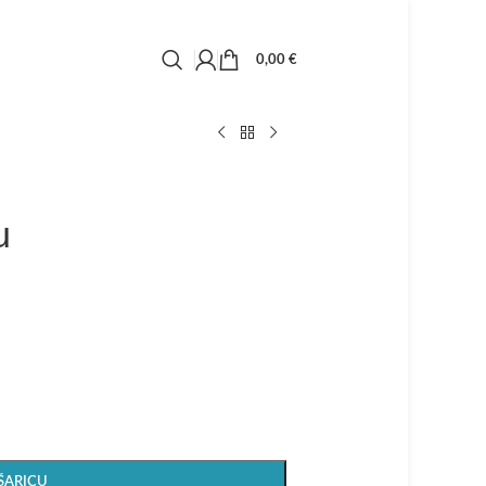
0,00
€
u
ŠARICU