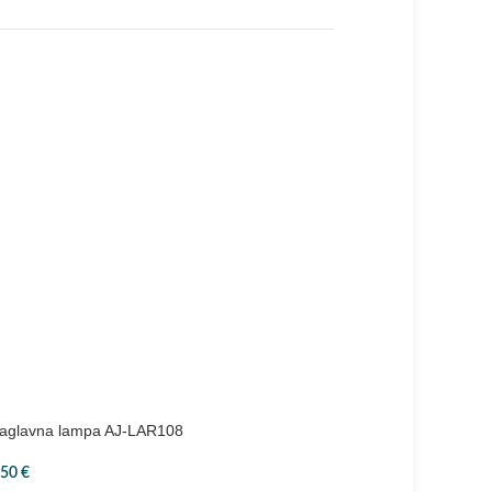
aglavna lampa AJ-LAR108
RAPTURE Drytek Lure & E
,50
€
28,00
€