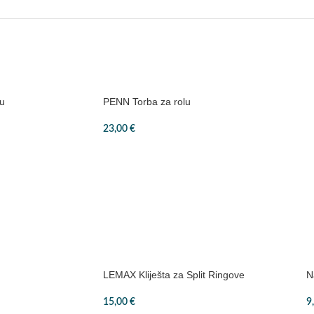
u
PENN Torba za rolu
23,00
€
LEMAX Kliješta za Split Ringove
N
15,00
€
9