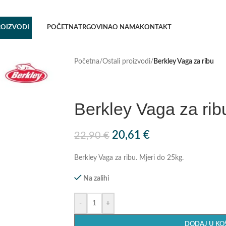
ROIZVODI
POČETNA
TRGOVINA
O NAMA
KONTAKT
Početna
/
Ostali proizvodi
/
Berkley Vaga za ribu
Berkley Vaga za rib
20,61
€
22,90
€
Berkley Vaga za ribu. Mjeri do 25kg.
Na zalihi
-
+
DODAJ U KO