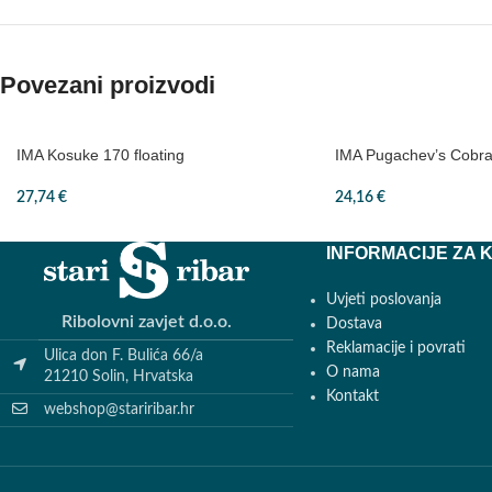
Povezani proizvodi
IMA Kosuke 170 floating
IMA Pugachev’s Cobra
27,74
€
24,16
€
INFORMACIJE ZA 
Uvjeti poslovanja
Ribolovni zavjet d.o.o.
Dostava
Reklamacije i povrati
Ulica don F. Bulića 66/a
O nama
21210 Solin, Hrvatska
Kontakt
webshop@stariribar.hr