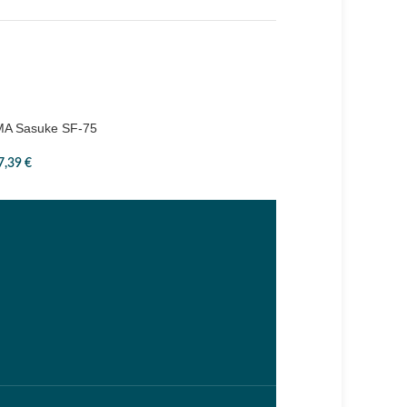
MA Sasuke SF-75
IMA Sasuke SS-95
7,39
€
20,31
€