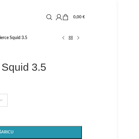
0,00
€
rce Squid 3.5
Squid 3.5
ŠARICU