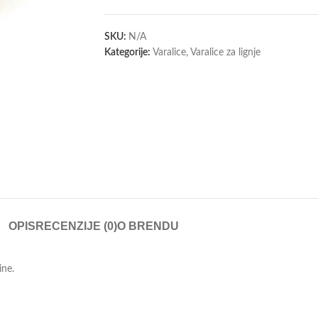
SKU:
N/A
Kategorije:
Varalice
,
Varalice za lignje
OPIS
RECENZIJE (0)
O BRENDU
ine.