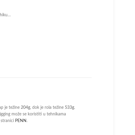
chiku…
p je težine
204g
, dok je rola težine
533g
.
jigging može se koristiti u tehnikama
 stranici
PENN
.