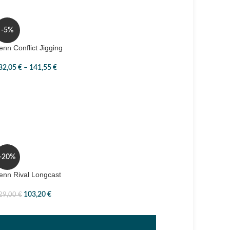
-5%
enn Conflict Jigging
32,05
€
–
141,55
€
SHIMANO Nexave
-20%
58,00
€
–
63,00
€
enn Rival Longcast
103,20
€
29,00
€