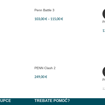
Penn Battle 3
103,00
€
–
115,00
€
P
1
PENN Clash 2
249,00
€
P
1
KUPCE
TREBATE POMOĆ?