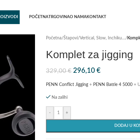
ROIZVODI
POČETNA
TRGOVINA
O NAMA
KONTAKT
Početna
/
Štapovi
/
Vertical, Slow, Inchiku…
/
Komple
Komplet za jigging
296,10
€
329,00
€
PENN Conflict Jigging
+
PENN Battle 4 5000
+ 
Na zalihi
-
+
DODAJ U KO