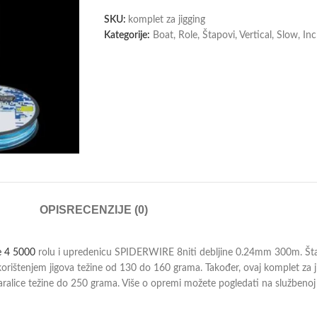
SKU:
komplet za jigging
Kategorije:
Boat
,
Role
,
Štapovi
,
Vertical, Slow, In
OPIS
RECENZIJE (0)
e 4 5000
rolu i upredenicu SPIDERWIRE 8niti debljine 0.24mm 300m. Šta
e korištenjem jigova težine od 130 do 160 grama. Također, ovaj komplet za 
varalice težine do 250 grama. Više o opremi možete pogledati na službenoj