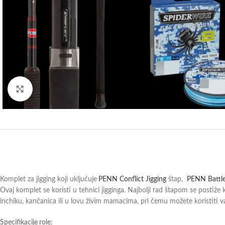
Klik za povećanje
Komplet za jigging koji uključuje
PENN Conflict Jigging
štap,
PENN Battl
Ovaj komplet se koristi u tehnici jigginga. Najbolji rad štapom se postiž
inchiku, kančanica ili u lovu živim mamacima, pri čemu možete koristiti 
Specifikacije role: