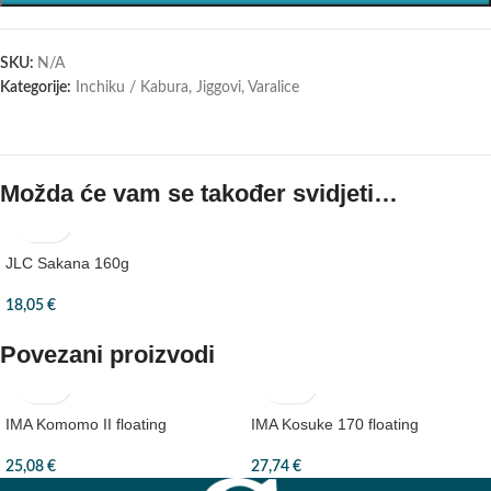
SKU:
N/A
Kategorije:
Inchiku / Kabura
,
Jiggovi
,
Varalice
Možda će vam se također svidjeti…
JLC Sakana 160g
18,05
€
Povezani proizvodi
IMA Komomo II floating
IMA Kosuke 170 floating
25,08
€
27,74
€