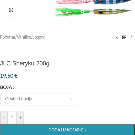
Klik za povećanje
Početna
/
Varalice
/
Jiggovi
JLC Sheryku 200g
19,50
€
BOJA
-
+
DODAJ U KOŠARICU