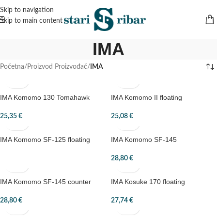
Skip to navigation
Skip to main content
IMA
Početna
/
Proizvod Proizvođač
/
IMA
IMA Komomo 130 Tomahawk
IMA Komomo II floating
25,35
€
25,08
€
IMA Komomo SF-125 floating
IMA Komomo SF-145
28,80
€
IMA Komomo SF-145 counter
IMA Kosuke 170 floating
28,80
€
27,74
€