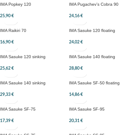
IMA Popkey 120
IMA Pugachev’s Cobra 90
25,90
€
24,16
€
IMA Raikiri 70
IMA Sasuke 120 floating
16,90
€
24,02
€
IMA Sasuke 120 sinking
IMA Sasuke 140 floating
25,62
€
28,80
€
IMA Sasuke 140 sinking
IMA Sasuke SF-50 floating
29,33
€
14,86
€
IMA Sasuke SF-75
IMA Sasuke SF-95
17,39
€
20,31
€