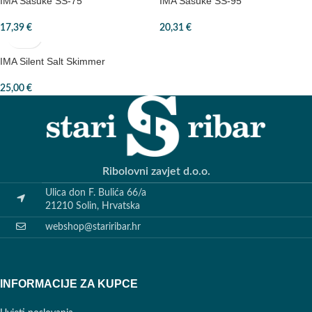
IMA Sasuke SS-75
IMA Sasuke SS-95
17,39
€
20,31
€
IMA Silent Salt Skimmer
25,00
€
Ribolovni zavjet d.o.o.
Ulica don F. Bulića 66/a
21210 Solin, Hrvatska
webshop@stariribar.hr
INFORMACIJE ZA KUPCE