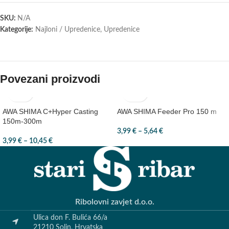
SKU:
N/A
Kategorije:
Najloni / Upredenice
,
Upredenice
Povezani proizvodi
AWA SHIMA C+Hyper Casting
AWA SHIMA Feeder Pro 150 m
150m-300m
3,99
€
–
5,64
€
3,99
€
–
10,45
€
Ribolovni zavjet d.o.o.
Ulica don F. Bulića 66/a
21210 Solin, Hrvatska