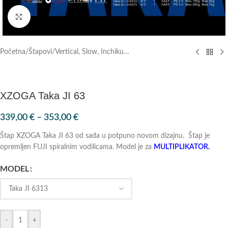
Klik za povećanje
Početna
/
Štapovi
/
Vertical, Slow, Inchiku…
XZOGA Taka JI 63
339,00
€
–
353,00
€
Štap XZOGA Taka JI 63 od sada u potpuno novom dizajnu. Štap je
opremljen FUJI spiralnim vodilicama. Model je za
MULTIPLIKATOR.
MODEL
-
+