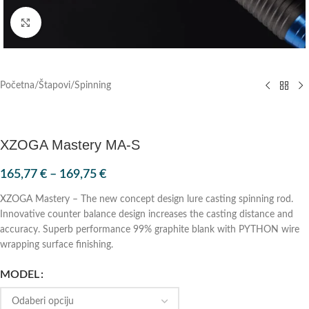
Klik za povećanje
Početna
/
Štapovi
/
Spinning
XZOGA Mastery MA-S
165,77
€
–
169,75
€
XZOGA Mastery – The new concept design lure casting spinning rod.
Innovative counter balance design increases the casting distance and
accuracy. Superb performance 99% graphite blank with PYTHON wire
wrapping surface finishing.
MODEL