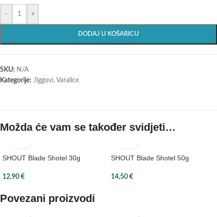
-
+
DODAJ U KOŠARICU
SKU:
N/A
Kategorije:
Jiggovi
,
Varalice
Možda će vam se također svidjeti…
SHOUT Blade Shotel 30g
SHOUT Blade Shotel 50g
12,90
€
14,50
€
Povezani proizvodi