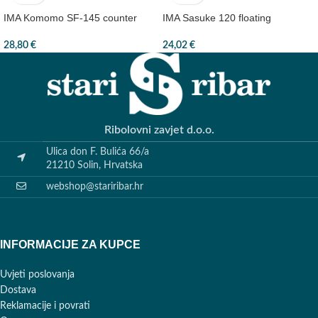
IMA Komomo SF-145 counter
IMA Sasuke 120 floating
28,80
€
24,02
€
Ribolovni zavjet d.o.o.
Ulica don F. Bulića 66/a
21210 Solin, Hrvatska
webshop@stariribar.hr
INFORMACIJE ZA KUPCE
Uvjeti poslovanja
Dostava
Reklamacije i povrati