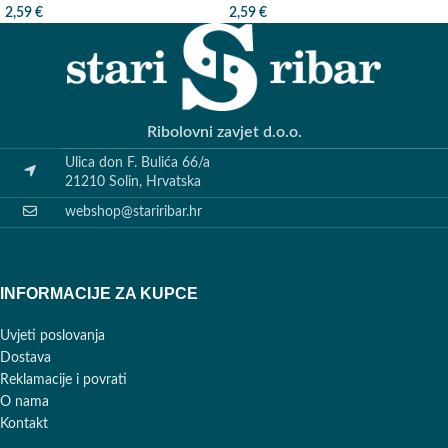
2,59
€
2,59
€
Ribolovni zavjet d.o.o.
Ulica don F. Bulića 66/a
21210 Solin, Hrvatska
webshop@stariribar.hr
INFORMACIJE ZA KUPCE
Uvjeti poslovanja
Dostava
Reklamacije i povrati
O nama
Kontakt