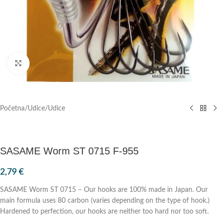
Klik za povećanje
Početna
/
Udice
/
Udice
SASAME Worm ST 0715 F-955
2,79
€
SASAME Worm ST 0715 – Our hooks are 100% made in Japan. Our
main formula uses 80 carbon (varies depending on the type of hook.)
Hardened to perfection, our hooks are neither too hard nor too soft.