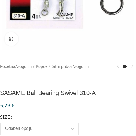
Klik za povećanje
Početna
/
Zogulini / Kopče / Sitni pribor
/
Zogulini
SASAME Ball Bearing Swivel 310-A
5,79
€
SIZE