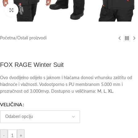
Klik za povećanje
Početna
/
Ostali proizvodi
FOX RAGE Winter Suit
Ovo dvodijelno odijelo s jaknom i hlačama donosi vrhunsku zaštitu od
hladnoće i vlažnosti. Vodootporno s PU membranom 5.000 mm i
prozračnost od 3.000mvp. Dostupno u veličinama:
M
,
L
,
XL
.
VELIČINA
-
+