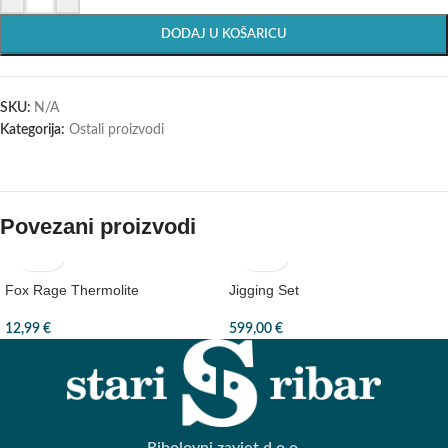
DODAJ U KOŠARICU
SKU:
N/A
Kategorija:
Ostali proizvodi
Povezani proizvodi
Fox Rage Thermolite
Jigging Set
12,99
€
599,00
€
Ribolovni zavjet d.o.o.