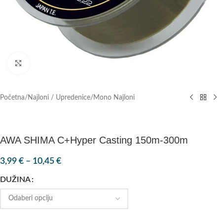
Klik za povećanje
Početna
/
Najloni / Upredenice
/
Mono Najloni
AWA SHIMA C+Hyper Casting 150m-300m
3,99
€
–
10,45
€
DUŽINA