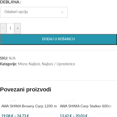
DEBLJINA
-
+
DODAJ U KOŠARICU
SKU:
N/A
Kategorije:
Mono Najloni
,
Najloni / Upredenice
Povezani proizvodi
AWA SHIMA Browny Carp 1200 m
AWA SHIMA Carp Stalker 600m
19,08
€
–
24,73
€
13,42
€
–
20,03
€